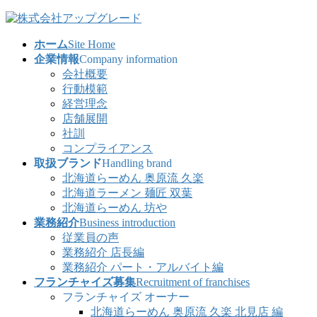
コ
ナ
ン
ビ
ホーム
Site Home
テ
ゲ
企業情報
Company information
ン
ー
会社概要
ツ
シ
行動模範
へ
ョ
経営理念
ス
ン
店舗展開
キ
に
社訓
ッ
移
コンプライアンス
プ
動
取扱ブランド
Handling brand
北海道らーめん 奥原流 久楽
北海道ラーメン 麺匠 双葉
北海道らーめん 坊や
業務紹介
Business introduction
従業員の声
業務紹介 店長編
業務紹介 パート・アルバイト編
フランチャイズ募集
Recruitment of franchises
フランチャイズ オーナー
北海道らーめん 奥原流 久楽 北見店 編