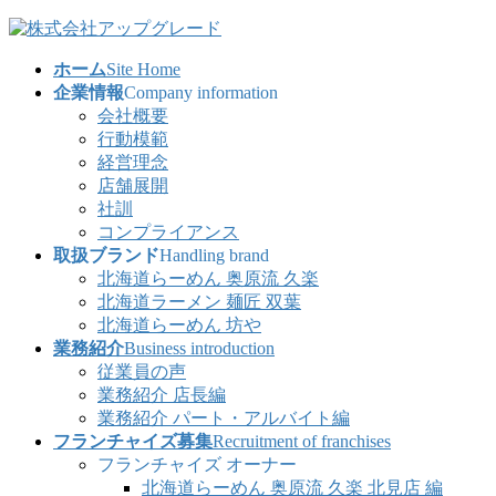
コ
ナ
ン
ビ
ホーム
Site Home
テ
ゲ
企業情報
Company information
ン
ー
会社概要
ツ
シ
行動模範
へ
ョ
経営理念
ス
ン
店舗展開
キ
に
社訓
ッ
移
コンプライアンス
プ
動
取扱ブランド
Handling brand
北海道らーめん 奥原流 久楽
北海道ラーメン 麺匠 双葉
北海道らーめん 坊や
業務紹介
Business introduction
従業員の声
業務紹介 店長編
業務紹介 パート・アルバイト編
フランチャイズ募集
Recruitment of franchises
フランチャイズ オーナー
北海道らーめん 奥原流 久楽 北見店 編