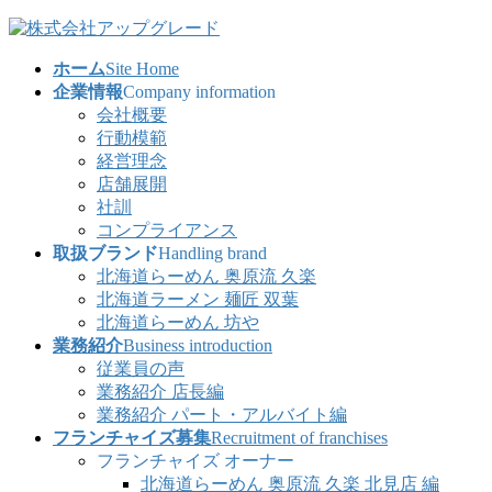
コ
ナ
ン
ビ
ホーム
Site Home
テ
ゲ
企業情報
Company information
ン
ー
会社概要
ツ
シ
行動模範
へ
ョ
経営理念
ス
ン
店舗展開
キ
に
社訓
ッ
移
コンプライアンス
プ
動
取扱ブランド
Handling brand
北海道らーめん 奥原流 久楽
北海道ラーメン 麺匠 双葉
北海道らーめん 坊や
業務紹介
Business introduction
従業員の声
業務紹介 店長編
業務紹介 パート・アルバイト編
フランチャイズ募集
Recruitment of franchises
フランチャイズ オーナー
北海道らーめん 奥原流 久楽 北見店 編