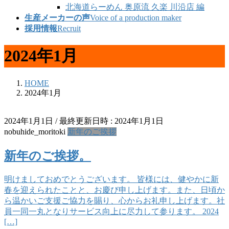
北海道らーめん 奥原流 久楽 川沿店 編
生産メーカーの声
Voice of a production maker
採用情報
Recruit
2024年1月
HOME
2024年1月
2024年1月1日
/ 最終更新日時 :
2024年1月1日
nobuhide_moritoki
新年のご挨拶
新年のご挨拶。
明けましておめでとうございます。 皆様には、健やかに新
春を迎えられたことと、お慶び申し上げます。また、日頃か
ら温かいご支援ご協力を賜り、心からお礼申し上げます。社
員一同一丸となりサービス向上に尽力して参ります。 2024
[…]