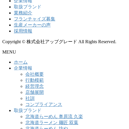
企業情報
取扱ブランド
業務紹介
フランチャイズ募集
生産メーカーの声
採用情報
Copyright © 株式会社アップグレード All Rights Reserved.
MENU
ホーム
企業情報
会社概要
行動模範
経営理念
店舗展開
社訓
コンプライアンス
取扱ブランド
北海道らーめん 奥原流 久楽
北海道ラーメン 麺匠 双葉
北海道らーめん 坊や