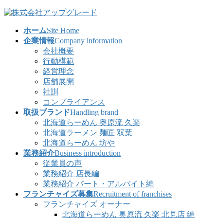
コ
ナ
ン
ビ
ホーム
Site Home
テ
ゲ
企業情報
Company information
ン
ー
会社概要
ツ
シ
行動模範
へ
ョ
経営理念
ス
ン
店舗展開
キ
に
社訓
ッ
移
コンプライアンス
プ
動
取扱ブランド
Handling brand
北海道らーめん 奥原流 久楽
北海道ラーメン 麺匠 双葉
北海道らーめん 坊や
業務紹介
Business introduction
従業員の声
業務紹介 店長編
業務紹介 パート・アルバイト編
フランチャイズ募集
Recruitment of franchises
フランチャイズ オーナー
北海道らーめん 奥原流 久楽 北見店 編