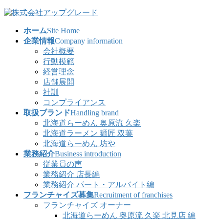
コ
ナ
ン
ビ
ホーム
Site Home
テ
ゲ
企業情報
Company information
ン
ー
会社概要
ツ
シ
行動模範
へ
ョ
経営理念
ス
ン
店舗展開
キ
に
社訓
ッ
移
コンプライアンス
プ
動
取扱ブランド
Handling brand
北海道らーめん 奥原流 久楽
北海道ラーメン 麺匠 双葉
北海道らーめん 坊や
業務紹介
Business introduction
従業員の声
業務紹介 店長編
業務紹介 パート・アルバイト編
フランチャイズ募集
Recruitment of franchises
フランチャイズ オーナー
北海道らーめん 奥原流 久楽 北見店 編