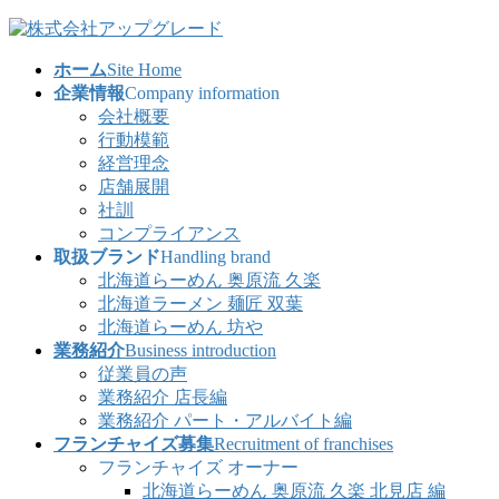
コ
ナ
ン
ビ
ホーム
Site Home
テ
ゲ
企業情報
Company information
ン
ー
会社概要
ツ
シ
行動模範
へ
ョ
経営理念
ス
ン
店舗展開
キ
に
社訓
ッ
移
コンプライアンス
プ
動
取扱ブランド
Handling brand
北海道らーめん 奥原流 久楽
北海道ラーメン 麺匠 双葉
北海道らーめん 坊や
業務紹介
Business introduction
従業員の声
業務紹介 店長編
業務紹介 パート・アルバイト編
フランチャイズ募集
Recruitment of franchises
フランチャイズ オーナー
北海道らーめん 奥原流 久楽 北見店 編