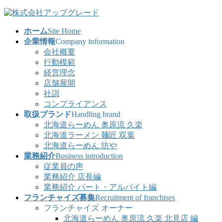
コ
ナ
ン
ビ
ホーム
Site Home
テ
ゲ
企業情報
Company information
ン
ー
会社概要
ツ
シ
行動模範
へ
ョ
経営理念
ス
ン
店舗展開
キ
に
社訓
ッ
移
コンプライアンス
プ
動
取扱ブランド
Handling brand
北海道らーめん 奥原流 久楽
北海道ラーメン 麺匠 双葉
北海道らーめん 坊や
業務紹介
Business introduction
従業員の声
業務紹介 店長編
業務紹介 パート・アルバイト編
フランチャイズ募集
Recruitment of franchises
フランチャイズ オーナー
北海道らーめん 奥原流 久楽 北見店 編